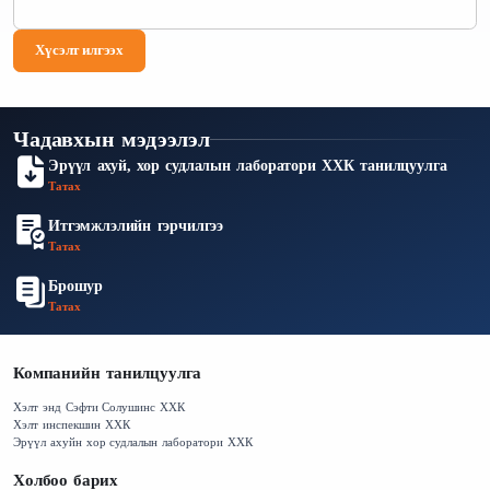
Хүсэлт илгээх
Чадавхын мэдээлэл
Эрүүл ахуй, хор судлалын лаборатори ХХК танилцуулга
Татах
Итгэмжлэлийн гэрчилгээ
Татах
Брошур
Татах
Компанийн танилцуулга
Хэлт энд Сэфти Солушинс ХХК
Хэлт инспекшин ХХК
Эрүүл ахуйн хор судлалын лаборатори ХХК
Холбоо барих