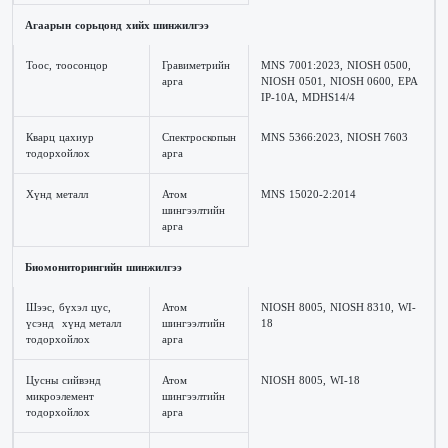
Агаарын сорьцонд хийх шинжилгээ
Тоос, тоосонцор
Гравиметрийн
MNS 7001:2023, NIOSH 0500,
арга
NIOSH 0501, NIOSH 0600, EPA
IP-10A, MDHS14/4
Кварц цахиур
Спектроскопын
MNS 5366:2023, NIOSH 7603
тодорхойлох
арга
Хүнд металл
Атом
MNS 15020-2:2014
шингээлтийн
арга
Биомониторингийн шинжилгээ
Шээс, бүхэл цус,
Атом
NIOSH 8005, NIOSH 8310, WI-
үсэнд хүнд металл
шингээлтийн
18
тодорхойлох
арга
Цусны сийвэнд
Атом
NIOSH 8005, WI-18
микроэлемент
шингээлтийн
тодорхойлох
арга