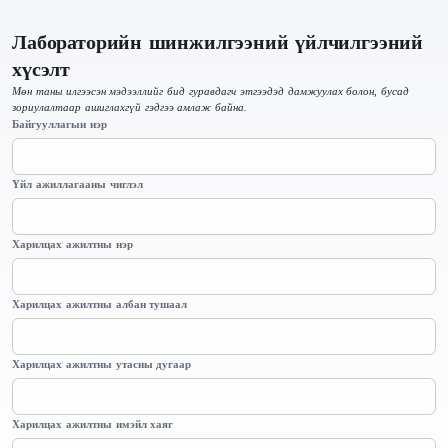
Лабораторийн шинжилгээний үйлчилгээний
хүсэлт
Мөн таны илгээсэн мэдээллийг бид гуравдагч этгээдэд дамжуулах болон, бусад
зориулалтаар ашиглахгүй гэдгээ амлаж байна.
Байгууллагын нэр
Үйл ажиллагааны чиглэл
Харилцах ажилтны нэр
Харилцах ажилтны албан тушаал
Харилцах ажилтны утасны дугаар
Харилцах ажилтны имэйл хаяг