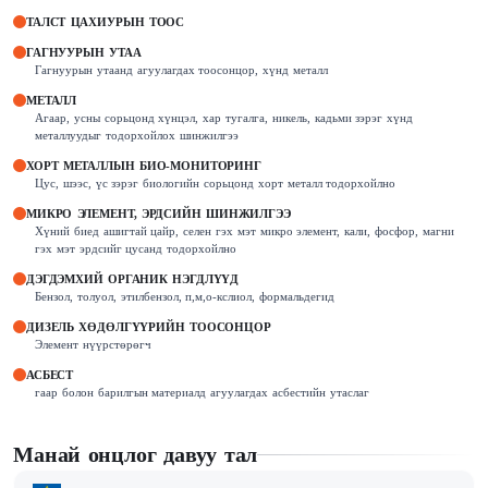
ТАЛСТ ЦАХИУРЫН ТООС
ГАГНУУРЫН УТАА
Гагнуурын утаанд агуулагдах тоосонцор, хүнд металл
МЕТАЛЛ
Агаар, усны сорьцонд хүнцэл, хар тугалга, никель, кадьми зэрэг хүнд
металлуудыг тодорхойлох шинжилгээ
ХОРТ МЕТАЛЛЫН БИО-МОНИТОРИНГ
Цус, шээс, үс зэрэг биологийн сорьцонд хорт металл тодорхойлно
МИКРО ЭЛЕМЕНТ, ЭРДСИЙН ШИНЖИЛГЭЭ
Хүний биед ашигтай цайр, селен гэх мэт микро элемент, кали, фосфор, магни
гэх мэт эрдсийг цусанд тодорхойлно
ДЭГДЭМХИЙ ОРГАНИК НЭГДЛҮҮД
Бензол, толуол, этилбензол, п,м,о-кслиол, формальдегид
ДИЗЕЛЬ ХӨДӨЛГҮҮРИЙН ТООСОНЦОР
Элемент нүүрстөрөгч
АСБЕСТ
гаар болон барилгын материалд агуулагдах асбестийн утаслаг
Манай онцлог давуу тал