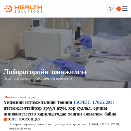
0
Лабораторийн шинжилгээ
Нүүр
Лаборатори
Лабораторийн шинжилгээ
Шинжилгээний хүрээ
Үндэсний итгэмжлэлийн төвийн
ISO/IEC 17025:2017
итгэмжлэлтэйгээр эрүүл ахуй, хор судлал, орчны
шинжилгээгээр харилцагчдаа ханган ажиллаж байна.
ТООС, ТООСОНЦОР
Агаарын сорьцонд нийт тоос, цулцанд нэвтэрдэг тоос (PM4), PM2.5, PM10,
нүүрсний тоос