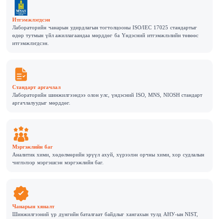
Итгэмжлэгдсэн
Лабораторийн чанарын удирдлагын тогтолцооны ISO/IEC 17025 стандартыг
өдөр тутмын үйл ажиллагаандаа мөрддөг ба Үндэсний итгэмжлэлийн төвөөс
итгэмжлэгдсэн.
Стандарт аргачлал
Лабораторийн шинжилгээндээ олон улс, үндэсний ISO, MNS, NIOSH стандарт
аргачлалуудыг мөрддөг.
Мэргэжлийн баг
Аналитик хими, хөдөлмөрийн эрүүл ахуй, хүрээлэн орчны хими, хор судлалын
чиглэлээр мэргэшсэн мэргэжлийн баг.
Чанарын хяналт
Шинжилгээний үр дүнгийн баталгаат байдлыг хангахын тулд АНУ-ын NIST,