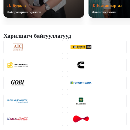
Л. Буджав
Т. Баасанжаргал
Лабораторийн эрхлэгч
Аналитик химич
Харилцагч байгууллагууд