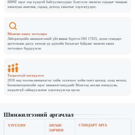
IHPAT зэрэг нэр хүндтэй байгууллагуудаас бэлтгэсэн лавлагаа сорьцыг чанарын
хяналтдаа ашиглаж, гадаад, дотоод хяналтыг хэрэгжүүлдэг.
Мөшгин хянах тогтолцоо
Лабораторийн шинжилгээний үйл явцын бүртгэл ISO 17025, зохих стандарт
аргачлалын дагуу хөтөлж үр дүнгийн баталгаат байдлыг мөшгин хянах
тогтолцоо бүрдүүлсэн.
Тасралтгүй хөгжүүлэлт
2018 онд тоосны шинжилгээг хийж эхэлснээс хойш талст цахиур, хүнд металл,
биомониторингийн зэрэг шинжилгээнүүдийг Монголд анхлан нэвтрүүлж,
тасралтгүй сайжруулалтыг хэрэгжүүлсээр ирсэн.
Шинжилгээний аргачлал
СТАНДАРТ АРГА
ҮЗҮҮЛЭЛТ
АРГЫН
ЗАРЧИМ