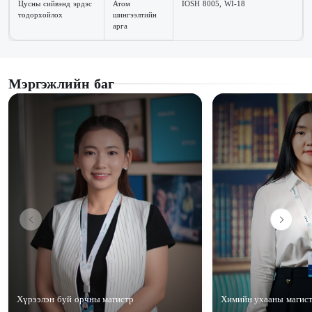
Цусны сийвэнд эрдэс
Атом
IOSH 8005, WI-18
тодорхойлох
шингээлтийн
арга
Мэргэжлийн баг
Хүрээлэн буй орчны магистр
Химийн ухааны магис