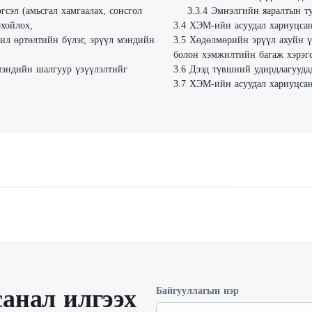
сэл (амьсгал хамгаалах, сонсгол
Эмнэлгийн яаралтын т
рхойлох,
ХЭМ-ийн асуудал хариуцсан
л өртөлтийн бүлэг, эрүүл мэндийн
Хөдөлмөрийн эрүүл ахуйн ү
болон хэмжилтийн багаж хэрэг
мэндийн шалгуур үзүүлэлтийг
Дээд түвшний удирдлагууда
ХЭМ-ийн асуудал хариуцсан
анал илгээх
Байгууллагын нэр