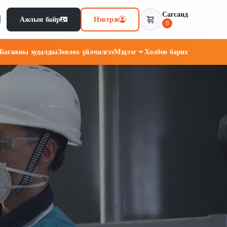
Сагсанд
Ажлын байр
Нэвтрэх
0
Багажны худалдаа
Зөвлөх үйлчилгээ
Мэдлэг
Холбоо барих