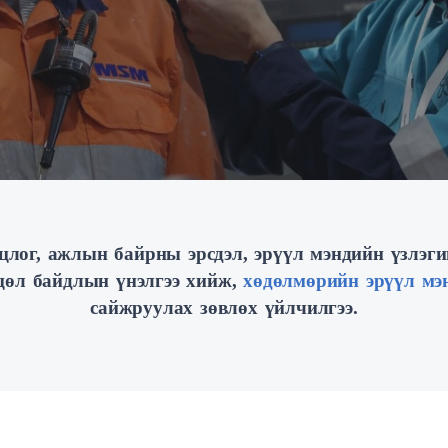
лог, ажлын байрны эрсдэл, эрүүл мэндийн үзлэги
хцөл байдлын үнэлгээ хийж,
хөдөлмөрийн эрүүл мэ
сайжруулах зөвлөх үйлчилгээ.