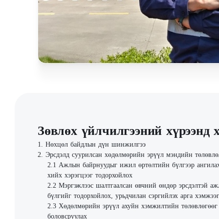
Зөвлөх үйлчилгээний хүрээнд 
Нөхцөл байдлын дүн шинжилгээ
Эрсдэлд суурилсан хөдөлмөрийн эрүүл мэндийн төлөвлө
Ажлын байрнуудыг ижил өртөлтийн бүлгээр ангилах
хийх хэрэгцээг тодорхойлох
Мэргэжлээс шалтгаалсан өвчний өндөр эрсдэлтэй аж
бүлгийг тодорхойлох, урьдчилан сэргийлэх арга хэмжээг
Хөдөлмөрийн эрүүл ахуйн хэмжилтийн төлөвлөгөөг
боловсруулах