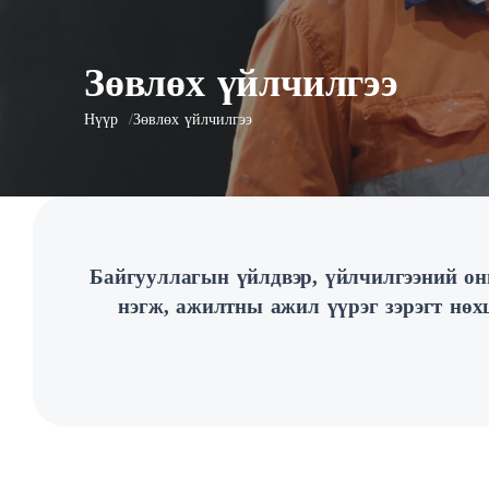
Зөвлөх үйлчилгээ
Нүүр
Зөвлөх үйлчилгээ
Байгууллагын үйлдвэр, үйлчилгээний онц
нэгж, ажилтны ажил үүрэг зэрэгт нө