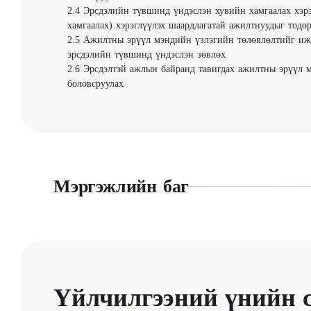
Эрсдэлийн түвшинд үндэслэн хувийн хамгаалах хэрэг
хамгаалах) хэрэглүүлэх шаардлагатай ажилтнуудыг тодо
Ажилтны эрүүл мэндийн үзлэгийн төлөвлөлтийг ижи
эрсдэлийн түвшинд үндэслэн зөвлөх
Эрсдэлтэй ажлын байранд тавигдах ажилтны эрүүл 
боловсруулах
Мэргэжлийн баг
Үйлчилгээний үнийн с