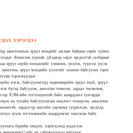
ГДОЛ, ХЭРЭГЦЭЭ
 бүр ажилтныхаа эрүүл мэндийг ажлын байрны сөрөг хүчин
лээдэг. Ялангуяа уурхай, үйлдвэр зэрэг эрсдэлтэй салбарын
аа эрүүл ахуйн нөхцөлийг хэмжиж, үнэлэх, түүнээс үүсэх
х, ажилтны эрүүл мэндийн үзлэгийг зохион байгуулах зэрэг
тутам хэрэгжүүлдэг.
хуйн нэгж, байгууллагууд хөдөлмөрийн эрүүл ахуй, эрүүл
эгж бүтэц байгуулж, ажилтан томилж, зардал төсөвлөж,
ргээр ХЭМ-ийн тогтолцоотой байх шаардлага тулгардаг.
лцоо нь тухайн байгууллагын онцлогт тохирсон, ажилтны
нөлөөтэй, зардал-үр ашгийн зарчимд суурилсан, эрсдэлд
рэгцээ хууль тогтоомжийн шаардлагыг хангасан байх
ууллага бүрийн онцлог, хэрэгцээнд үндэслэн
 менежмент”-ийг нь сайржуулахад чиглэдэг.