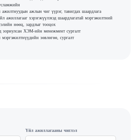
усламжийн
 ажилтнуудын ажлын чиг үүрэг, тавигдах шаардлага
йл ажиллагааг хэрэгжүүлэхэд шаардлагатай мэргэжилтний
сэлийн нөөц, зардлыг тооцох
д зориулсан ХЭМ-ийн менежмент сургалт
 мэргэжилтнүүдийн зөвлөгөө, сургалт
Үйл ажиллагааны чиглэл