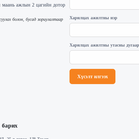
н маань ажлын 2 цагийн дотор
Харилцах ажилтны нэр
уулах болон, бусад зориулалтаар
Харилцах ажилтны утасны дугаа
Хүсэлт илгээх
 барих