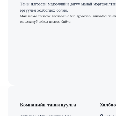
Таны илгээсэн мэдээллийн дагуу манай мэргэжилтэ
эргүүлэн холбогдох болно.
Мөн таны илгээсэн мэдээллийг бид гуравдагч этгээдэд дамж
ашиглахгүй гэдгээ амлаж байна.
Компанийн танилцуулга
Холбоо