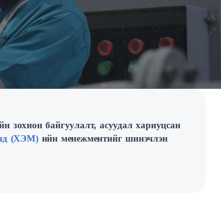
йн зохион байгуулалт, асуудал хариуцсан
нд (ХЭМ)
ийн менежментийг шинэчлэн