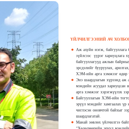
ҮЙЛЧИЛГЭЭНИЙ АЧ ХОЛБО
Аж ахуйн нэгж, байгууллага
зүйлсээс үүрэг хариуцлага хү
байгууллагууд ажлын байрных
эрсдэлийг бууруулах, арилга
ХЭМ-ийн арга хэмжээг өдөр 
Энэ шаардлагын хүрээнд аж а
мэндийн асуудал хариуцсан н
арга хэмжээг хэрэгжүүлэх зэ
Байгууллагын ХЭМ-ийн тогто
эрүүл мэндийг хамгаалах үр 
чиглэсэн оновчтой байхыг зэ
шаардлагатай.
Манай зөвлөх үйлчилгээ байг
“Хөдөлмөрийн эрүүл мэндийн