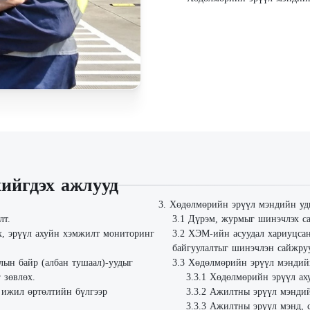
хийгдэх ажлууд
Хөдөлмөрийн эрүүл мэндийн уди
лт.
Дүрэм, журмыг шинэчлэх с
, эрүүл ахуйн хэмжилт мониторинг
ХЭМ-ийн асуудал хариуцсан
байгуулалтыг шинэчлэн сайжру
лын байр (албан тушаал)-уудыг
Хөдөлмөрийн эрүүл мэндийн
 зөвлөх.
Хөдөлмөрийн эрүүл ах
 ижил өртөлтийн бүлгээр
Ажилтны эрүүл мэндийн
Ажилтны эрүүл мэнд, 