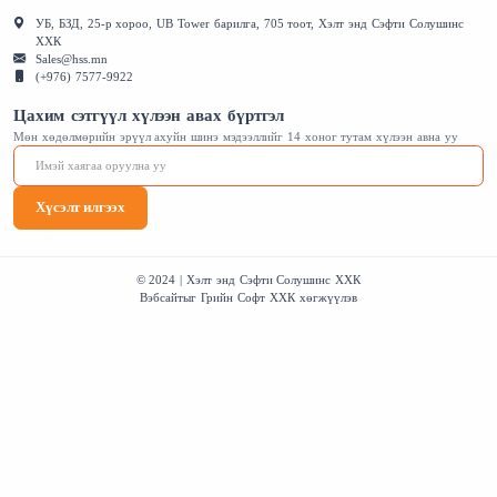
УБ, БЗД, 25-р хороо, UB Tower барилга, 705 тоот, Хэлт энд Сэфти Солушинс
ХХК
Sales@hss.mn
(+976) 7577-9922
Цахим сэтгүүл хүлээн авах бүртгэл
Мөн хөдөлмөрийн эрүүл ахуйн шинэ мэдээллийг 14 хоног тутам хүлээн авна уу
Хүсэлт илгээх
© 2024 | Хэлт энд Сэфти Солушинс ХХК
Вэбсайт
ыг
Грийн Софт ХХК
хөгжүүлэв