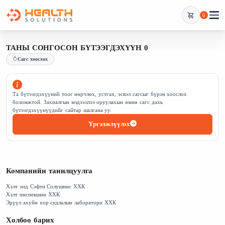
0
ТАНЫ СОНГОСОН БҮТЭЭГДЭХҮҮН 0
Сагс хоослох
Та бүтээгдэхүүний тоог өөрчлөх, устгах, эсвэл сагсыг бүрэн хоослох
боломжтой. Захиалгын мэдээллээ оруулахын өмнө сагс дахь
бүтээгдэхүүнүүдийг сайтар шалгана уу.
Үргэлжлүүлэх
Компанийн танилцуулга
Хэлт энд Сэфти Солушинс ХХК
Хэлт инспекшин ХХК
Эрүүл ахуйн хор судлалын лаборатори ХХК
Холбоо барих