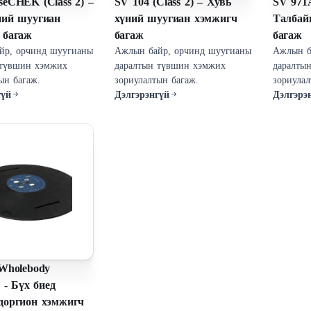
eCHEK (Class 2) –
SV 104 (Class 2) – Хувь
SV 971A
ний шуугиан
хүний шуугиан хэмжигч
Талбай
 багаж
багаж
багаж
йр, орчинд шуугианы
Ажлын байр, орчинд шуугианы
Ажлын б
 түвшин хэмжих
даралтын түвшин хэмжих
даралты
зориулалтын багаж.
зориулалтын багаж.
гүй
Дэлгэрэнгүй
Дэлгэрэ
 Wholebody
n - Бүх биед
доргион хэмжигч