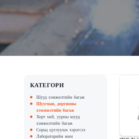
КАТЕГОРИ
Шууд хэмжилтийн багаж
Шуугиан, доргионы
хэмжилтийн багаж
Хорт хий, уурны шууд
хэмжилтийн багаж
Сорьц цуглуулах хэрэгсэл
Лабораторийн жин