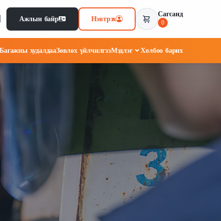
Сагсанд
Ажлын байр
Нэвтрэх
0
Багажны худалдаа
Зөвлөх үйлчилгээ
Мэдлэг
Холбоо барих