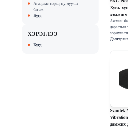
SKC Nois
Агаараас сорьц цуглуулах
Хувь хү
багаж
хэмжигч
Бүгд
Ажлын ба
даралтын
ХЭРЭГЛЭЭ
Дэлгэрэн
Бүгд
Svantek
Vibratio
дамжих 