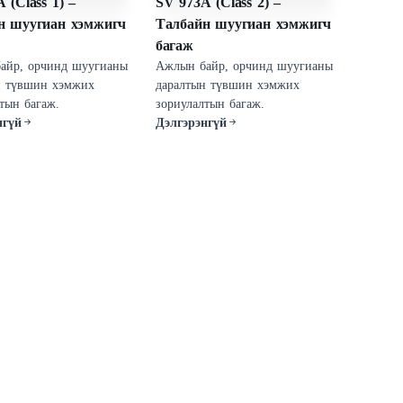
 (Class 1) –
SV 973A (Class 2) –
н шуугиан хэмжигч
Талбайн шуугиан хэмжигч
багаж
айр, орчинд шуугианы
Ажлын байр, орчинд шуугианы
н түвшин хэмжих
даралтын түвшин хэмжих
зориулалтын багаж.
зориулалтын багаж.
нгүй
Дэлгэрэнгүй