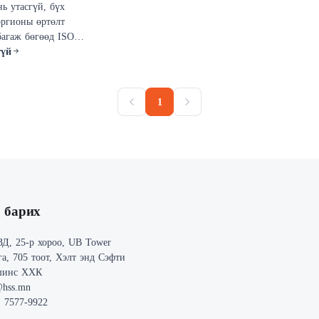
ь утасгүй, бүх
ргионы өртөлт
агаж бөгөөд ISO
андартын дагуу
гүй
 өртөлтийн хэмжилт
хиромжтой. Энэхүү
йн багаж нь хамгийн
1
еийн технологиор
сон бөгөөд ашиглахад
.
 барих
ЗД, 25-р хороо, UB Tower
га, 705 тоот, Хэлт энд Сэфти
шинс ХХК
@hss.mn
) 7577-9922