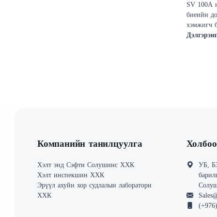
SV 100A н
биеийн до
хэмжигч б
2631-1 ст
Дэлгэрэн
доргионы
хийхэд то
хэмжилти
сүүлийн ү
тоноглогд
хялбар юм
Компанийн танилцуулга
Холбоо
Хэлт энд Сэфти Солушинс ХХК
УБ, Б
Хэлт инспекшин ХХК
барил
Эрүүл ахуйн хор судлалын лаборатори
Солу
ХХК
Sales
(+976